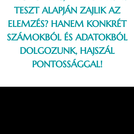
TESZT ALAPJÁN ZAJLIK AZ
ELEMZÉS? HANEM KONKRÉT
SZÁMOKBÓL ÉS ADATOKBÓL
DOLGOZUNK, HAJSZÁL
PONTOSSÁGGAL!