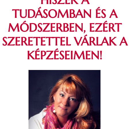
HISZEK A
TUDÁSOMBAN ÉS A
MÓDSZERBEN, EZÉRT
SZERETETTEL VÁRLAK A
KÉPZÉSEIMEN!