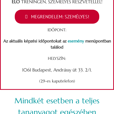
ÉLŐ
TRÉNINGEN, SZEMÉLYES RÉSZVÉTELLEL!
MEGRENDELEM: SZEMÉLYES!
IDŐPONT:
Az aktuális képzési időpontokat az
esemény
menüpontban
találod
HELYSZÍN:
1061 Budapest, Andrássy út 33. 2/1.
(29-es kaputelefon)
Mindkét esetben a teljes
tananyagot egészében