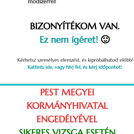
módszerrel!
BIZONYÍTÉKOM VAN.
Ez nem ígéret!
🙂
Kérhetsz személyes elemzést, és kipróbálhatod előbb!
Kattints ide, vagy hívj fel, és kérj időpontot!
PEST MEGYEI
KORMÁNYHIVATAL
ENGEDÉLYÉVEL
SIKERES VIZSGA ESETÉN