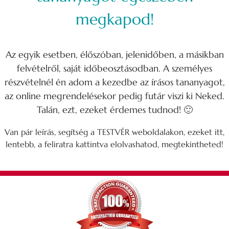
megkapod!
Az egyik esetben, élőszóban, jelenidőben, a másikban
felvételről, saját időbeosztásodban. A személyes
részvételnél én adom a kezedbe az írásos tananyagot,
az online megrendelésekor pedig futár viszi ki Neked.
Talán, ezt, ezeket érdemes tudnod! 🙂
Van pár leírás, segítség a TESTVÉR weboldalakon, ezeket itt,
lentebb, a feliratra kattintva elolvashatod, megtekintheted!