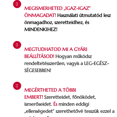
MEGISMERHETED „IGAZ-IGAZ”
ÖNMAGADAT!
Használati útmutatód lesz
önmagadhoz, szeretteidhez, és
MINDENKIHEZ!
MEGTUDHATOD MI A GYÁRI
BEÁLLÍTÁSOD!
Hogyan működsz
rendeltetésszerűen, vagyis a LEG-EGÉSZ-
SÉGESEBBEN!
MEGÉRTHETED A TÖBBI
EMBERT!
Szeretteidet, főnöködet,
ismerőseidet.
És
minden eddigi
„ellenségedet” szerethetővé tesszük ezzel a