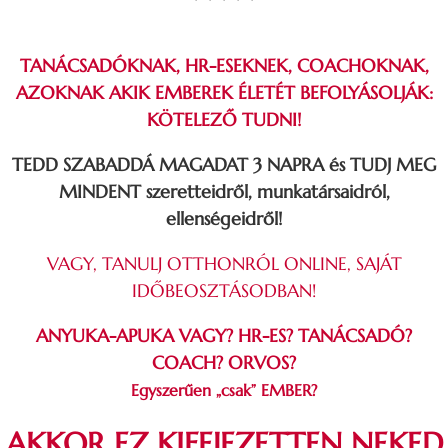
*****
TANÁCSADÓKNAK, HR-ESEKNEK, COACHOKNAK,
AZOKNAK AKIK EMBEREK ÉLETÉT BEFOLYÁSOLJÁK:
KÖTELEZŐ TUDNI!
TEDD SZABADDÁ MAGADAT 3 NAPRA és TUDJ MEG
MINDENT szeretteidről, munkatársaidról,
ellenségeidről!
VAGY, TANULJ OTTHONRÓL ONLINE, SAJÁT
IDŐBEOSZTÁSODBAN!
ANYUKA-APUKA VAGY? HR-ES? TANÁCSADÓ?
COACH? ORVOS?
Egyszerűen „csak” EMBER?
AKKOR EZ KIFEJEZETTEN NEKED