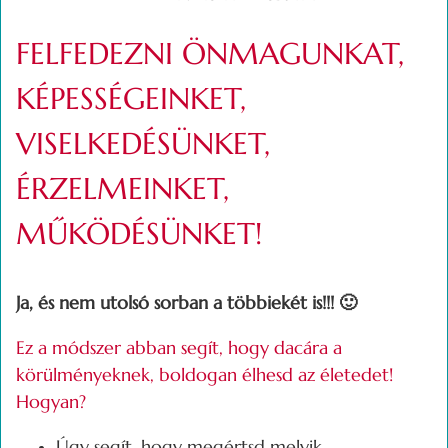
FELFEDEZNI ÖNMAGUNKAT,
KÉPESSÉGEINKET,
VISELKEDÉSÜNKET,
ÉRZELMEINKET,
MŰKÖDÉSÜNKET!
Ja, és nem utolsó sorban a többiekét is!!! 🙂
Ez a módszer abban segít, hogy dacára a
körülményeknek, boldogan élhesd az életedet!
Hogyan?
Úgy segít, hogy megértsd melyik