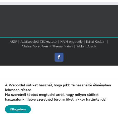
ÁSZF
|
Adatkezelési Tájékoztató
|
NAIH engedély
|
Etikai Kódex
||
Motor:
WordPress
+
Theme Fusion
| Sablon:
Avada
Facebook
A Weboldal sütiket használ, hogy jobb felhasználói élményben
lehessen részed.
Ha szeretnél többet megtudni arról, hogy milyen sütiket
használunk illetve szeretnéd törölni őket, akkor
kattints ide
!
Elfogadom