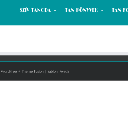
SZÍV-TANODA
TAN-KÖNYVEK
TAN-F
:
WordPress
+
Theme Fusion
| Sablon:
Avada