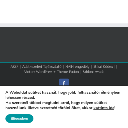
ÁSZF
|
Adatkezelési Tájékoztató
|
NAIH engedély
|
Etikai Kódex
||
Motor:
WordPress
+
Theme Fusion
| Sablon:
Avada
Facebook
A Weboldal sütiket használ, hogy jobb felhasználói élményben
lehessen részed.
Ha szeretnél többet megtudni arról, hogy milyen sütiket
használunk illetve szeretnéd törölni őket, akkor
kattints ide
!
Elfogadom