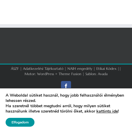
ÁSZF
|
Adatkezelési Tájékoztató
|
NAIH engedély
|
Etikai Kódex
||
Motor:
WordPress
+
Theme Fusion
| Sablon:
Avada
Facebook
A Weboldal sütiket használ, hogy jobb felhasználói élményben
lehessen részed.
Ha szeretnél többet megtudni arról, hogy milyen sütiket
használunk illetve szeretnéd törölni őket, akkor
kattints ide
!
Elfogadom