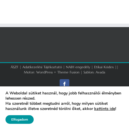
ÁSZF
|
Adatkezelési Tájékoztató
|
NAIH engedély
|
Etikai Kódex
||
Motor:
WordPress
+
Theme Fusion
| Sablon:
Avada
Facebook
A Weboldal sütiket használ, hogy jobb felhasználói élményben
lehessen részed.
Ha szeretnél többet megtudni arról, hogy milyen sütiket
használunk illetve szeretnéd törölni őket, akkor
kattints ide
!
Elfogadom