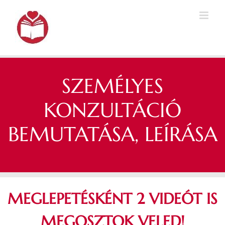
Kihagyás
SZEMÉLYES
KONZULTÁCIÓ
BEMUTATÁSA, LEÍRÁSA
MEGLEPETÉSKÉNT 2 VIDEÓT IS
MEGOSZTOK VELED!