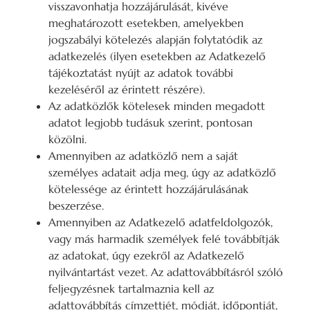
visszavonhatja hozzájárulását, kivéve
meghatározott esetekben, amelyekben
jogszabályi kötelezés alapján folytatódik az
adatkezelés (ilyen esetekben az Adatkezelő
tájékoztatást nyújt az adatok további
kezeléséről az érintett részére).
Az adatközlők kötelesek minden megadott
adatot legjobb tudásuk szerint, pontosan
közölni.
Amennyiben az adatközlő nem a saját
személyes adatait adja meg, úgy az adatközlő
kötelessége az érintett hozzájárulásának
beszerzése.
Amennyiben az Adatkezelő adatfeldolgozók,
vagy más harmadik személyek felé továbbítják
az adatokat, úgy ezekről az Adatkezelő
nyilvántartást vezet. Az adattovábbításról szóló
feljegyzésnek tartalmaznia kell az
adattovábbítás címzettjét, módját, időpontját,