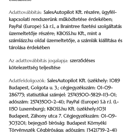
Adattovábbítás:
SalesAutopilot Kft. részére, ügyfél-
kapcsolati rendszerünk működtetése érdekében;
PayPal (Europe) S.à r.l., a Braintree fizetési szolgáltatás
üzemeltetője részére; KBOSS.hu Kft., mint a
számlázz.hu oldal üzemeltetője, a számlák kiállítása és
tárolása érdekében
Az adattovábbítás jogalapja:
szerződéses
kötelezettség teljesítése
Adatfeldolgozók:
SalesAutopilot Kft. (székhely: 1089
Budapest, Golgota u. 3.; cégjegyzékszám: 01-09-
286773; statisztikai számjel: 25743500-5829-113-01;
adószám: 25743500-2-41); PayPal (Europe) S.à r.l. (L-
1150 Luxemburg); KBOSS.hu Kft. (székhely:1031
Budapest, Záhony utca 7. Cégjegyzékszám: 01-09-
303201; bejegyző bíróság: Budapest Környéki
Törvényszék Cégbírósága; adószám: 13421739-2-41)