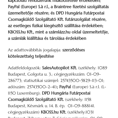
kapcsolati rendszerünk működtetése érdekében;
PayPal (Europe) S.à r.l., a Braintree fizetési szolgáltatás
üzemeltetője részére; és DPD Hungária Futárpostai
Csomagküldő Szolgáltató Kft. futárszolgálat részére,
az esetleges fizikai kiegészítő szállítása érdekében;
KBOSS.hu Kft., mint a számlázz.hu oldal üzemeltetője,
a számlák kiállítása és tárolása érdekében
Az adattovábbítás jogalapja:
szerződéses
kötelezettség teljesítése
Adatfeldolgozók:
SalesAutopilot Kft.
(székhely: 1089
Budapest, Golgota u. 3.; cégjegyzékszám: 01-09-
286773; statisztikai számjel: 25743500-5829-113-01;
adószám: 25743500-2-41)
; PayPal
(Europe) S.à r.l. (L-
1150 Luxemburg);
DPD Hungária Futárpostai
Csomagküldő Szolgáltató Kft.
(székhely: 1158
Budapest, Késmárk u. 14. B. ép. 01-09-888141.
cégjegyzékszám)
KBOSS.hu Kft.
(székhely:1031