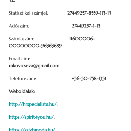
Statisztikai számjel:
27449257-8559-113-13
Adószám:
27449257-1-13
Számlaszám:
11600006-
00000000-96363689
Email cím:
rakovicseva@gmail.com
Telefonszám:
+36-30-758-1331
Weboldalak:
http://hrspecialista.hu/
;
https://spirit4you.hu/
;
https://szivtanoda.hu/