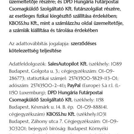
üzemeltetője részére; és DPD Hungária Futárpostai
Csomagküldő Szolgáltató Kft. futárszolgálat részére,
az esetleges fizikai kiegészítő szállítása érdekében;
KBOSS.hu Kft., mint a számlázz.hu oldal üzemeltetője,
a számlák kiállítása és tárolása érdekében
Az adattovábbítás jogalapja:
szerződéses
kötelezettség teljesítése
Adatfeldolgozók:
SalesAutopilot Kft.
(székhely: 1089
Budapest, Golgota u. 3.; cégjegyzékszám: 01-09-
286773; statisztikai számjel: 25743500-5829-113-01;
adószám: 25743500-2-41)
; PayPal
(Europe) S.à r.l. (L-
1150 Luxemburg);
DPD Hungária Futárpostai
Csomagküldő Szolgáltató Kft.
(székhely: 1158
Budapest, Késmárk u. 14. B. ép. 01-09-888141.
cégjegyzékszám)
KBOSS.hu Kft.
(székhely:1031
Budapest, Záhony utca 7. Cégjegyzékszám: 01-09-
303201; bejegyző bíróság: Budapest Környéki