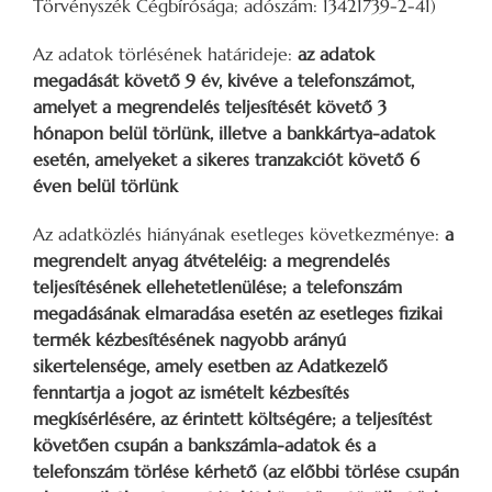
Törvényszék Cégbírósága; adószám: 13421739-2-41)
Az adatok törlésének határideje:
az adatok
megadását követő 9 év, kivéve a telefonszámot,
amelyet a megrendelés teljesítését követő 3
hónapon belül törlünk, illetve a bankkártya-adatok
esetén, amelyeket a sikeres tranzakciót követő 6
éven belül törlünk
Az adatközlés hiányának esetleges következménye:
a
megrendelt anyag átvételéig: a megrendelés
teljesítésének ellehetetlenülése; a telefonszám
megadásának elmaradása esetén az esetleges fizikai
termék kézbesítésének nagyobb arányú
sikertelensége, amely esetben az Adatkezelő
fenntartja a jogot az ismételt kézbesítés
megkísérlésére, az érintett költségére; a teljesítést
követően csupán a bankszámla-adatok és a
telefonszám törlése kérhető (az előbbi törlése csupán