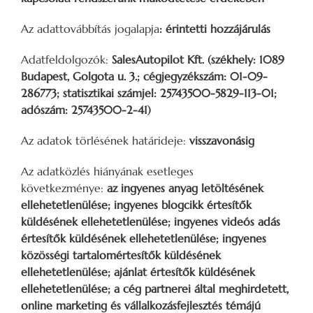
Az adattovábbítás jogalapja
: ­érintetti hozzájárulás
Adatfeldolgozók:
SalesAutopilot Kft. (székhely: 1089
Budapest, Golgota u. 3.; cégjegyzékszám: 01-09-
286773; statisztikai számjel: 25743500-5829-113-01;
adószám: 25743500-2-41)
Az adatok törlésének határideje:
visszavonásig
Az adatközlés hiányának esetleges
következménye:
az ingyenes anyag letöltésének
ellehetetlenülése; ingyenes blogcikk értesítők
küldésének ellehetetlenülése; ingyenes videós adás
értesítők küldésének ellehetetlenülése; ingyenes
közösségi tartalomértesítők küldésének
ellehetetlenülése; ajánlat értesítők küldésének
ellehetetlenülése; a cég partnerei által meghirdetett,
online marketing és vállalkozásfejlesztés témájú