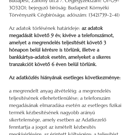
Budapest, Záhony utca 7. Cégjegyzékszám: 01-09-
303201; bejegyző bíróság: Budapest Környéki
Törvényszék Cégbírósága; adószám: 13421739-2-41)
Az adatok törlésének határideje:
az adatok
megadását követő 9 év, kivéve a telefonszámot,
amelyet a megrendelés teljesítését követő 3
hónapon belül kérésre is törlünk, illetve a
bankkártya-adatok esetén, amelyeket a sikeres
tranzakciót követő 6 éven belül törlünk.
Az adatközlés hiányának esetleges következménye:
a megrendelt anyag átvételéig: a megrendelés
teljesítésének ellehetetlenülése; a telefonszám
megadásának elmaradása esetén az esetleges fizikai
termék kézbesítésének nagyobb arányú
sikertelensége, amely esetben az Adatkezelő
fenntartja a jogot az ismételt kézbesítés
megkísérlésére, az érintett költségére; a teljesítést