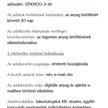
adószám: 25743500-2-41)
Az adatok törlésének határideje:
az anyag letöltését
követő 30 nap
Az adatközlés hiányának esetleges
következménye:
az ingyenes anyag letöltésének
ellehetetlenülése
2. Hírlevélre történő feliratkozás
Az adatkezelés jogalapja:
érintetti hozzájárulás
A kezelt adatok köre:
név, e-mail cím
Az adatkezelés célja:
digitális anyag és ajánlat e-
mailben történő elküldése
Adattovábbítás:
SalesAutopilot Kft. részére, ügyfél-
kapcsolati rendszerünk működtetése érdekében