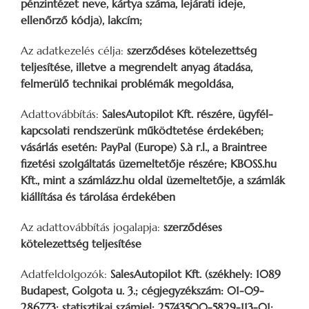
pénzintézet neve, kártya száma, lejárati ideje,
ellenőrző kódja), lakcím;
Az adatkezelés célja:
szerződéses kötelezettség
teljesítése, illetve a megrendelt anyag átadása,
felmerülő technikai problémák megoldása,
Adattovábbítás:
SalesAutopilot Kft. részére, ügyfél-
kapcsolati rendszerünk működtetése érdekében;
vásárlás esetén: PayPal (Europe) S.à r.l., a Braintree
fizetési szolgáltatás üzemeltetője részére; KBOSS.hu
Kft., mint a számlázz.hu oldal üzemeltetője, a számlák
kiállítása és tárolása érdekében
Az adattovábbítás jogalapja:
szerződéses
kötelezettség teljesítése
Adatfeldolgozók:
SalesAutopilot Kft. (székhely: 1089
Budapest, Golgota u. 3.; cégjegyzékszám: 01-09-
286773; statisztikai számjel: 25743500-5829-113-01;