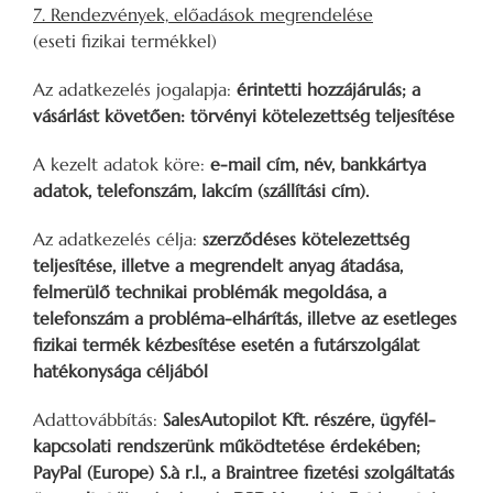
7. Rendezvények, előadások megrendelése
(eseti fizikai termékkel)
Az adatkezelés jogalapja:
érintetti hozzájárulás; a
vásárlást követően: törvényi kötelezettség teljesítése
A kezelt adatok köre:
e-mail cím, név, bankkártya
adatok, telefonszám, lakcím (szállítási cím).
Az adatkezelés célja:
szerződéses kötelezettség
teljesítése, illetve a megrendelt anyag átadása,
felmerülő technikai problémák megoldása, a
telefonszám a probléma-elhárítás, illetve az esetleges
fizikai termék kézbesítése esetén a futárszolgálat
hatékonysága céljából
Adattovábbítás:
SalesAutopilot Kft. részére, ügyfél-
kapcsolati rendszerünk működtetése érdekében;
PayPal (Europe) S.à r.l., a Braintree fizetési szolgáltatás