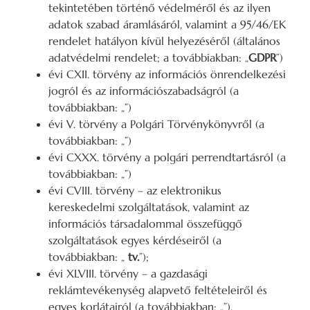
tekintetében történő védelméről és az ilyen
adatok szabad áramlásáról, valamint a 95/46/EK
rendelet hatályon kívül helyezéséről (általános
adatvédelmi rendelet; a továbbiakban: „
GDPR
”)
évi CXII. törvény az információs önrendelkezési
jogról és az információszabadságról (a
továbbiakban: „”)
évi V. törvény a Polgári Törvénykönyvről (a
továbbiakban: „”)
évi CXXX. törvény a polgári perrendtartásról (a
továbbiakban: „”)
évi CVIII. törvény – az elektronikus
kereskedelmi szolgáltatások, valamint az
információs társadalommal összefüggő
szolgáltatások egyes kérdéseiről (a
továbbiakban: „
tv.
”);
évi XLVIII. törvény – a gazdasági
reklámtevékenység alapvető feltételeiről és
egyes korlátairól (a továbbiakban: „”).