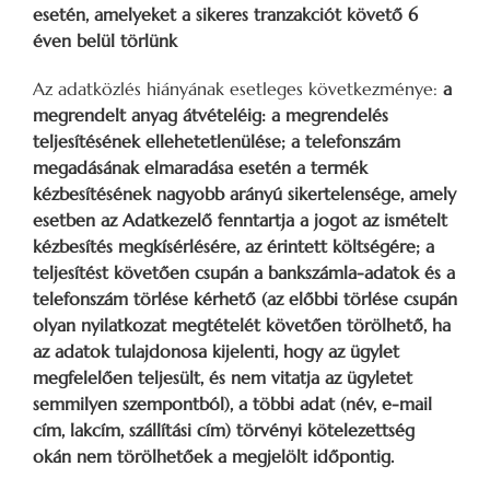
esetén, amelyeket a sikeres tranzakciót követő 6
éven belül törlünk
Az adatközlés hiányának esetleges következménye:
a
megrendelt anyag átvételéig: a megrendelés
teljesítésének ellehetetlenülése; a telefonszám
megadásának elmaradása esetén a termék
kézbesítésének nagyobb arányú sikertelensége, amely
esetben az Adatkezelő fenntartja a jogot az ismételt
kézbesítés megkísérlésére, az érintett költségére; a
teljesítést követően csupán a bankszámla-adatok és a
telefonszám törlése kérhető (az előbbi törlése csupán
olyan nyilatkozat megtételét követően törölhető, ha
az adatok tulajdonosa kijelenti, hogy az ügylet
megfelelően teljesült, és nem vitatja az ügyletet
semmilyen szempontból), a többi adat (név, e-mail
cím, lakcím, szállítási cím) törvényi kötelezettség
okán nem törölhetőek a megjelölt időpontig.