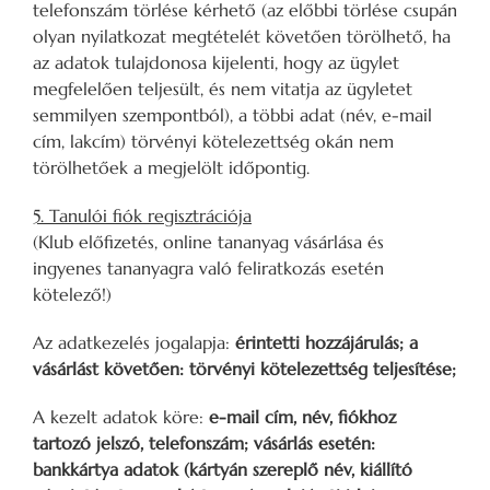
telefonszám törlése kérhető (az előbbi törlése csupán
olyan nyilatkozat megtételét követően törölhető, ha
az adatok tulajdonosa kijelenti, hogy az ügylet
megfelelően teljesült, és nem vitatja az ügyletet
semmilyen szempontból), a többi adat (név, e-mail
cím, lakcím) törvényi kötelezettség okán nem
törölhetőek a megjelölt időpontig.
5. Tanulói fiók regisztrációja
(Klub előfizetés, online tananyag vásárlása és
ingyenes tananyagra való feliratkozás esetén
kötelező!)
Az adatkezelés jogalapja:
érintetti hozzájárulás; a
vásárlást követően: törvényi kötelezettség teljesítése;
A kezelt adatok köre:
e-mail cím, név, fiókhoz
tartozó jelszó, telefonszám; vásárlás esetén:
bankkártya adatok (kártyán szereplő név, kiállító