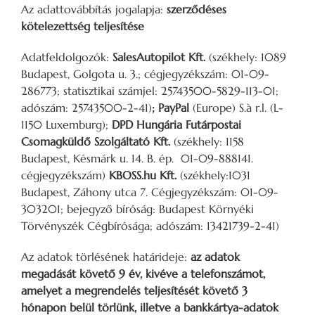
Az adattovábbítás jogalapja:
szerződéses
kötelezettség teljesítése
Adatfeldolgozók:
SalesAutopilot Kft.
(székhely: 1089
Budapest, Golgota u. 3.; cégjegyzékszám: 01-09-
286773; statisztikai számjel: 25743500-5829-113-01;
adószám: 25743500-2-41)
; PayPal
(Europe) S.à r.l. (L-
1150 Luxemburg);
DPD Hungária Futárpostai
Csomagküldő Szolgáltató Kft.
(székhely: 1158
Budapest, Késmárk u. 14. B. ép. 01-09-888141.
cégjegyzékszám)
KBOSS.hu Kft.
(székhely:1031
Budapest, Záhony utca 7. Cégjegyzékszám: 01-09-
303201; bejegyző bíróság: Budapest Környéki
Törvényszék Cégbírósága; adószám: 13421739-2-41)
Az adatok törlésének határideje:
az adatok
megadását követő 9 év, kivéve a telefonszámot,
amelyet a megrendelés teljesítését követő 3
hónapon belül törlünk, illetve a bankkártya-adatok