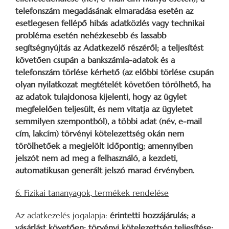
telefonszám megadásának elmaradása esetén az
esetlegesen fellépő hibás adatközlés vagy technikai
probléma esetén nehézkesebb és lassabb
segítségnyújtás az Adatkezelő részéről; a teljesítést
követően csupán a bankszámla-adatok és a
telefonszám törlése kérhető (az előbbi törlése csupán
olyan nyilatkozat megtételét követően törölhető, ha
az adatok tulajdonosa kijelenti, hogy az ügylet
megfelelően teljesült, és nem vitatja az ügyletet
semmilyen szempontból), a többi adat (név, e-mail
cím, lakcím) törvényi kötelezettség okán nem
törölhetőek a megjelölt időpontig; amennyiben
jelszót nem ad meg a felhasználó, a kezdeti,
automatikusan generált jelszó marad érvényben.
6. Fizikai tananyagok, termékek rendelése
Az adatkezelés jogalapja:
érintetti hozzájárulás; a
vásárlást követően: törvényi kötelezettség teljesítése;