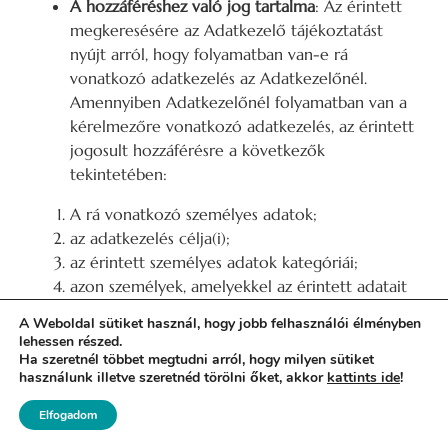
A hozzáféréshez való jog tartalma
: Az érintett
megkeresésére az Adatkezelő tájékoztatást
nyújt arról, hogy folyamatban van-e rá
vonatkozó adatkezelés az Adatkezelőnél.
Amennyiben Adatkezelőnél folyamatban van a
kérelmezőre vonatkozó adatkezelés, az érintett
jogosult hozzáférésre a következők
tekintetében:
A rá vonatkozó személyes adatok;
az adatkezelés célja(i);
az érintett személyes adatok kategóriái;
azon személyek, amelyekkel az érintett adatait
közölték, vagy közölni fogják;
A Weboldal sütiket használ, hogy jobb felhasználói élményben
az adatok tárolásának időtartama;
lehessen részed.
a helyesbítéshez, törléshez, valamint az
Ha szeretnél többet megtudni arról, hogy milyen sütiket
használunk illetve szeretnéd törölni őket, akkor
kattints ide
!
adatkezelés korlátozásához való jog;
a bírósághoz, illetve felügyeleti hatósághoz
Elfogadom
fordulás joga;