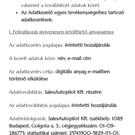
valamint a továbbított adatok körét.
Az Adatkezelő egyes tevékenységeihez tartozó
adatkezelések:
1. Feliratkozás ingyenesen letölthető anyagaimra
Az adatkezelés jogalapja:
érintetti hozzájárulás
A kezelt adatok köre:
név, e-mail cím
Az adatkezelés célja:
digitális anyag e-mailben
történő elküldése
Adattovábbítás:
SalesAutopilot Kft. részére
Az adattovábbítás jogalapja
: ­érintetti hozzájárulás
Adatfeldolgozók:
SalesAutopilot Kft. (székhely: 1089
Budapest, Golgota u. 3.; cégjegyzékszám: 01-09-
286773; statisztikai számjel: 25743500-5829-113-01;