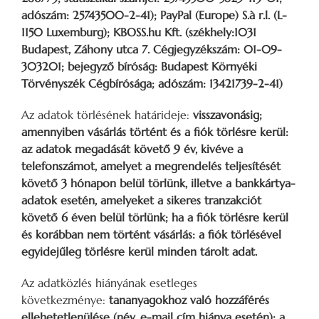
adószám: 25743500-2-41); PayPal (Europe) S.à r.l. (L-
1150 Luxemburg); KBOSS.hu Kft. (székhely:1031
Budapest, Záhony utca 7. Cégjegyzékszám: 01-09-
303201; bejegyző bíróság: Budapest Környéki
Törvényszék Cégbírósága; adószám: 13421739-2-41)
Az adatok törlésének határideje:
visszavonásig;
amennyiben vásárlás történt és a fiók törlésre kerül:
az adatok megadását követő 9 év, kivéve a
telefonszámot, amelyet a megrendelés teljesítését
követő 3 hónapon belül törlünk, illetve a bankkártya-
adatok esetén, amelyeket a sikeres tranzakciót
követő 6 éven belül törlünk; ha a fiók törlésre kerül
és korábban nem történt vásárlás: a fiók törlésével
egyidejűleg törlésre kerül minden tárolt adat.
Az adatközlés hiányának esetleges
következménye:
tananyagokhoz való hozzáférés
ellehetetlenülése (név, e-mail cím hiánya esetén); a