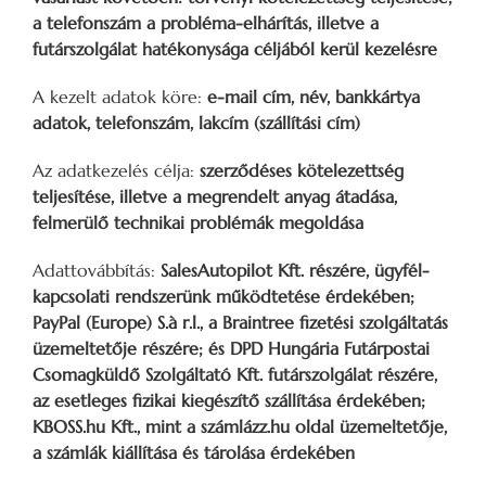
a telefonszám a probléma-elhárítás, illetve a
futárszolgálat hatékonysága céljából kerül kezelésre
A kezelt adatok köre:
e-mail cím, név, bankkártya
adatok, telefonszám, lakcím (szállítási cím)
Az adatkezelés célja:
szerződéses kötelezettség
teljesítése, illetve a megrendelt anyag átadása,
felmerülő technikai problémák megoldása
Adattovábbítás:
SalesAutopilot Kft. részére, ügyfél-
kapcsolati rendszerünk működtetése érdekében;
PayPal (Europe) S.à r.l., a Braintree fizetési szolgáltatás
üzemeltetője részére; és DPD Hungária Futárpostai
Csomagküldő Szolgáltató Kft. futárszolgálat részére,
az esetleges fizikai kiegészítő szállítása érdekében;
KBOSS.hu Kft., mint a számlázz.hu oldal üzemeltetője,
a számlák kiállítása és tárolása érdekében