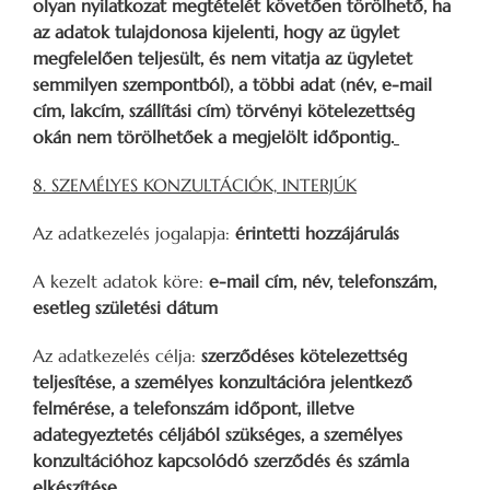
olyan nyilatkozat megtételét követően törölhető, ha
az adatok tulajdonosa kijelenti, hogy az ügylet
megfelelően teljesült, és nem vitatja az ügyletet
semmilyen szempontból), a többi adat (név, e-mail
cím, lakcím, szállítási cím) törvényi kötelezettség
okán nem törölhetőek a megjelölt időpontig.
8. SZEMÉLYES KONZULTÁCIÓK, INTERJÚK
Az adatkezelés jogalapja:
érintetti hozzájárulás
A kezelt adatok köre:
e-mail cím, név, telefonszám,
esetleg születési dátum
Az adatkezelés célja:
szerződéses kötelezettség
teljesítése, a személyes konzultációra jelentkező
felmérése, a telefonszám időpont, illetve
adategyeztetés céljából szükséges, a személyes
konzultációhoz kapcsolódó szerződés és számla
elkészítése