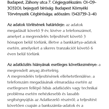
Budapest, Záhony utca 7. Cégjegyzékszám: 01-09-
303201; bejegyző bíróság: Budapest Környéki
Törvényszék Cégbírósága; adószám: 13421739-2-41)
Az adatok törlésének határideje:
az adatok
megadását követő 9 év, kivéve a telefonszámot,
amelyet a megrendelés teljesítését követő 3
hónapon belül törlünk, illetve a bankkártya-adatok
esetén, amelyeket a sikeres tranzakciót követő 6
éven belül törlünk
Az adatközlés hiányának esetleges következménye:
a
megrendelt anyag átvételéig.
A megrendelés teljesítésének ellehetetlenülése; a
telefonszám megadásának elmaradása esetén az
esetlegesen fellépő hibás adatközlés vagy technikai
probléma esetén nehézkesebb és lassabb
segítségnyújtás az Adatkezelő részéről; a teljesítést
követően csupán a bankszámla-adatok és a