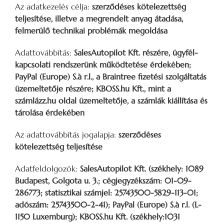
Az adatkezelés célja:
szerződéses kötelezettség
teljesítése, illetve a megrendelt anyag átadása,
felmerülő technikai problémák megoldása
Adattovábbítás:
SalesAutopilot Kft. részére, ügyfél-
kapcsolati rendszerünk működtetése érdekében;
PayPal (Europe) S.à r.l., a Braintree fizetési szolgáltatás
üzemeltetője részére; KBOSS.hu Kft., mint a
számlázz.hu oldal üzemeltetője, a számlák kiállítása és
tárolása érdekében
Az adattovábbítás jogalapja:
szerződéses
kötelezettség teljesítése
Adatfeldolgozók:
SalesAutopilot Kft. (székhely: 1089
Budapest, Golgota u. 3.; cégjegyzékszám: 01-09-
286773; statisztikai számjel: 25743500-5829-113-01;
adószám: 25743500-2-41); PayPal (Europe) S.à r.l. (L-
1150 Luxemburg); KBOSS.hu Kft. (székhely:1031