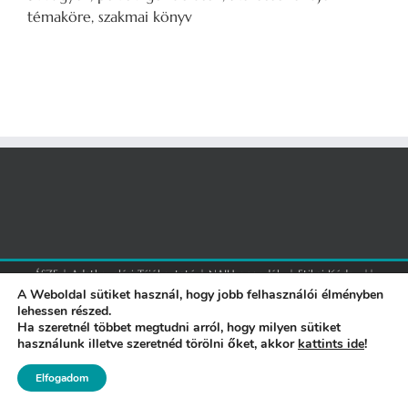
témaköre, szakmai könyv
ÁSZF
|
Adatkezelési Tájékoztató
|
NAIH engedély
|
Etikai Kódex
||
Motor:
WordPress
+
Theme Fusion
| Sablon:
Avada
A Weboldal sütiket használ, hogy jobb felhasználói élményben
lehessen részed.
Ha szeretnél többet megtudni arról, hogy milyen sütiket
Facebook
használunk illetve szeretnéd törölni őket, akkor
kattints ide
!
Elfogadom