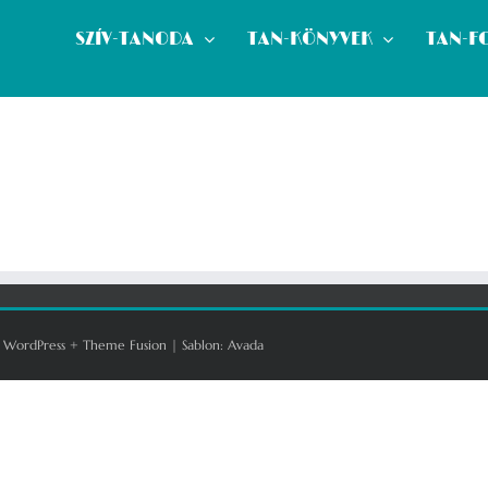
SZÍV-TANODA
TAN-KÖNYVEK
TAN-F
:
WordPress
+
Theme Fusion
| Sablon:
Avada