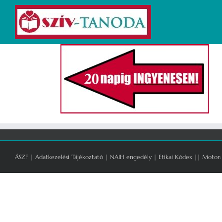
Kihagyás
ÁSZF
|
Adatkezelési Tájékoztató
|
NAIH engedély
|
Etikai Kódex
|| Motor