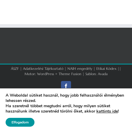
ÁSZF
|
Adatkezelési Tájékoztató
|
NAIH engedély
|
Etikai Kódex
||
Motor:
WordPress
+
Theme Fusion
| Sablon:
Avada
Facebook
A Weboldal sütiket használ, hogy jobb felhasználói élményben
lehessen részed.
Ha szeretnél többet megtudni arról, hogy milyen sütiket
használunk illetve szeretnéd törölni őket, akkor
kattints ide
!
Elfogadom