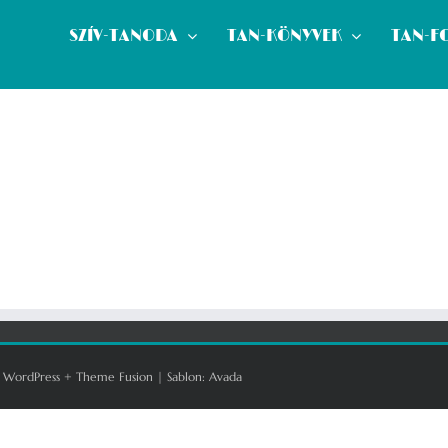
SZÍV-TANODA
TAN-KÖNYVEK
TAN-F
:
WordPress
+
Theme Fusion
| Sablon:
Avada