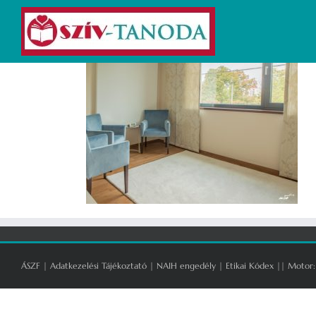
Kihagyás
ÁSZF
|
Adatkezelési Tájékoztató
|
NAIH engedély
|
Etikai Kódex
|| Motor