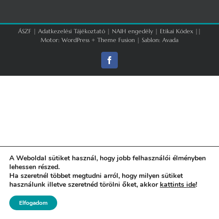
ÁSZF
|
Adatkezelési Tájékoztató
|
NAIH engedély
|
Etikai Kódex
||
Motor:
WordPress
+
Theme Fusion
| Sablon:
Avada
Facebook
A Weboldal sütiket használ, hogy jobb felhasználói élményben
lehessen részed.
Ha szeretnél többet megtudni arról, hogy milyen sütiket
használunk illetve szeretnéd törölni őket, akkor
kattints ide
!
Elfogadom