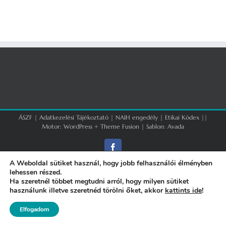
ÁSZF
|
Adatkezelési Tájékoztató
|
NAIH engedély
|
Etikai Kódex
||
Motor:
WordPress
+
Theme Fusion
| Sablon:
Avada
Facebook
A Weboldal sütiket használ, hogy jobb felhasználói élményben
lehessen részed.
Ha szeretnél többet megtudni arról, hogy milyen sütiket
használunk illetve szeretnéd törölni őket, akkor
kattints ide
!
Elfogadom