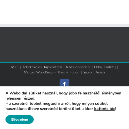
ÁSZF
|
Adatkezelési Tájékoztató
|
NAIH engedély
|
Etikai Kódex
||
Motor:
WordPress
+
Theme Fusion
| Sablon:
Avada
Facebook
A Weboldal sütiket használ, hogy jobb felhasználói élményben
lehessen részed.
Ha szeretnél többet megtudni arról, hogy milyen sütiket
használunk illetve szeretnéd törölni őket, akkor
kattints ide
!
Elfogadom