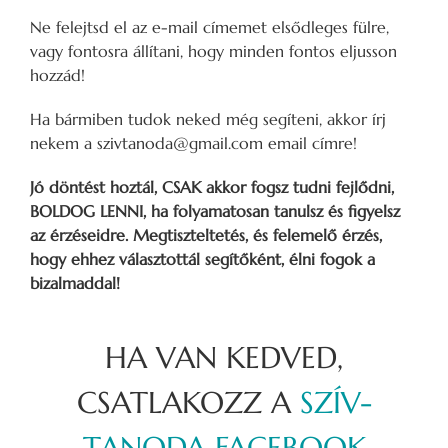
Ne felejtsd el az e-mail címemet elsődleges fülre,
vagy fontosra állítani, hogy minden fontos eljusson
hozzád!
Ha bármiben tudok neked még segíteni, akkor írj
nekem a szivtanoda@gmail.com email címre!
Jó döntést hoztál, CSAK akkor fogsz tudni fejlődni,
BOLDOG LENNI, ha folyamatosan tanulsz és figyelsz
az érzéseidre. Megtiszteltetés, és felemelő érzés,
hogy ehhez választottál segítőként, élni fogok a
bizalmaddal!
HA VAN KEDVED,
CSATLAKOZZ A
SZÍV-
TANODA FACEBOOK