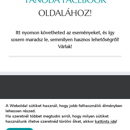
OLDALÁHOZ!
Itt nyomon követheted az eseményeket, és így
sosem maradsz le, semmilyen hasznos lehetőségről!
Várlak!
A Weboldal sütiket használ, hogy jobb felhasználói élményben
lehessen részed.
ÁSZF
|
Adatkezelési Tájékoztató
|
NAIH engedély
|
Etikai Kódex
||
Ha szeretnél többet megtudni arról, hogy milyen sütiket
Motor:
WordPress
+
Theme Fusion
| Sablon:
Avada
használunk illetve szeretnéd törölni őket, akkor
kattints ide
!