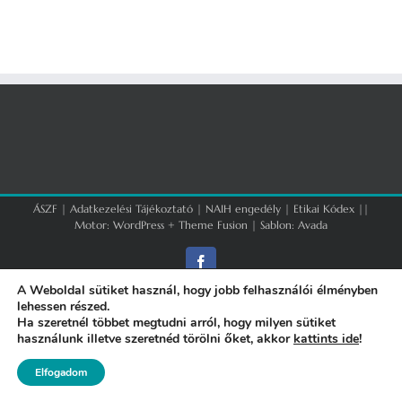
ÁSZF
|
Adatkezelési Tájékoztató
|
NAIH engedély
|
Etikai Kódex
||
Motor:
WordPress
+
Theme Fusion
| Sablon:
Avada
Facebook
A Weboldal sütiket használ, hogy jobb felhasználói élményben
lehessen részed.
Ha szeretnél többet megtudni arról, hogy milyen sütiket
használunk illetve szeretnéd törölni őket, akkor
kattints ide
!
Elfogadom