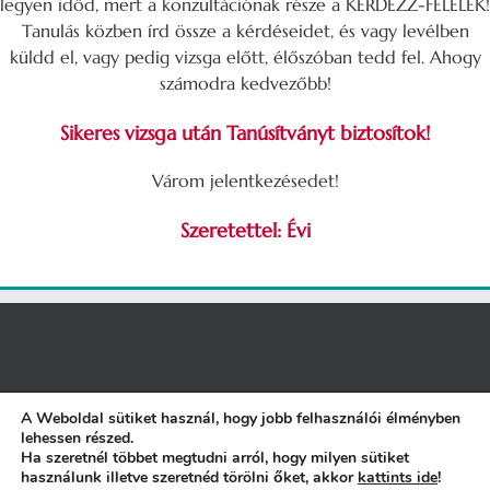
legyen időd, mert a konzultációnak része a KÉRDEZZ-FELELEK!
Tanulás közben írd össze a kérdéseidet, és vagy levélben
küldd el, vagy pedig vizsga előtt, élőszóban tedd fel. Ahogy
számodra kedvezőbb!
Sikeres vizsga után Tanúsítványt biztosítok!
Várom jelentkezésedet!
Szeretettel: Évi
A Weboldal sütiket használ, hogy jobb felhasználói élményben
lehessen részed.
ÁSZF
|
Adatkezelési Tájékoztató
|
NAIH engedély
|
Etikai Kódex
||
Ha szeretnél többet megtudni arról, hogy milyen sütiket
Motor:
WordPress
+
Theme Fusion
| Sablon:
Avada
használunk illetve szeretnéd törölni őket, akkor
kattints ide
!