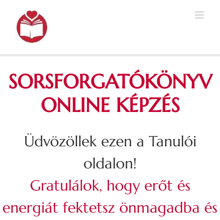
Kihagyás
SORSFORGATÓKÖNYV
ONLINE KÉPZÉS
Üdvözöllek ezen a Tanulói
oldalon!
Gratulálok, hogy erőt és
energiát fektetsz önmagadba és