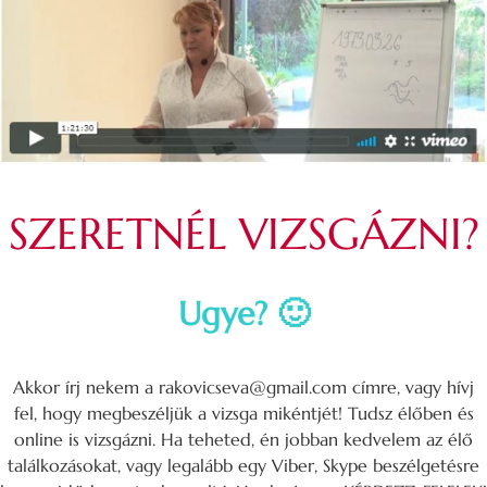
SZERETNÉL VIZSGÁZNI?
Ugye? 🙂
Akkor írj nekem a rakovicseva@gmail.com címre, vagy hívj
fel, hogy megbeszéljük a vizsga mikéntjét! Tudsz élőben és
online is vizsgázni. Ha teheted, én jobban kedvelem az élő
találkozásokat, vagy legalább egy Viber, Skype beszélgetésre