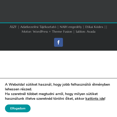
ÁSZF
|
Adatkezelési Tájékoztató
|
NAIH engedély
|
Etikai Kódex
||
Motor:
WordPress
+
Theme Fusion
| Sablon:
Avada
Facebook
A Weboldal sütiket használ, hogy jobb felhasználói élményben
lehessen részed.
Ha szeretnél többet megtudni arról, hogy milyen sütiket
használunk illetve szeretnéd törölni őket, akkor
kattints ide
!
Elfogadom