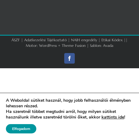
ÁSZF
|
Adatkezelési Tájékoztató
|
NAIH engedély
|
Etikai Kódex
||
Motor:
WordPress
+
Theme Fusion
| Sablon:
Avada
Facebook
A Weboldal sütiket használ, hogy jobb felhasználói élményben
lehessen részed.
Ha szeretnél többet megtudni arról, hogy milyen sütiket
használunk illetve szeretnéd törölni őket, akkor
kattints ide
!
Elfogadom