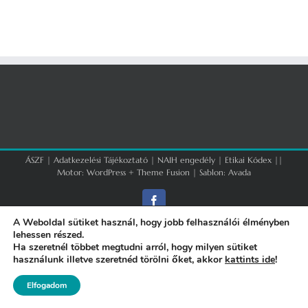
ÁSZF
|
Adatkezelési Tájékoztató
|
NAIH engedély
|
Etikai Kódex
||
Motor:
WordPress
+
Theme Fusion
| Sablon:
Avada
Facebook
A Weboldal sütiket használ, hogy jobb felhasználói élményben
lehessen részed.
Ha szeretnél többet megtudni arról, hogy milyen sütiket
használunk illetve szeretnéd törölni őket, akkor
kattints ide
!
Elfogadom