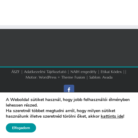
ÁSZF
|
Adatkezelési Tájékoztató
|
NAIH engedély
|
Etikai Kódex
||
Motor:
WordPress
+
Theme Fusion
| Sablon:
Avada
Facebook
A Weboldal sütiket használ, hogy jobb felhasználói élményben
lehessen részed.
Ha szeretnél többet megtudni arról, hogy milyen sütiket
használunk illetve szeretnéd törölni őket, akkor
kattints ide
!
Elfogadom