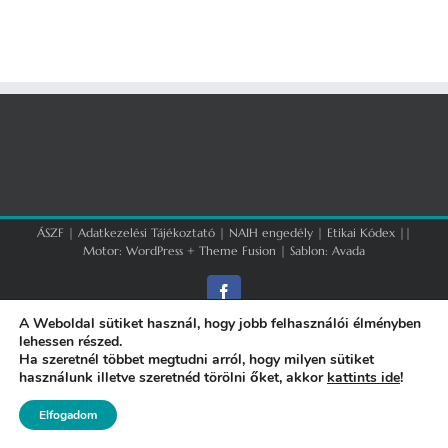
ÁSZF
|
Adatkezelési Tájékoztató
|
NAIH engedély
|
Etikai Kódex
||
Motor:
WordPress
+
Theme Fusion
| Sablon:
Avada
Facebook
A Weboldal sütiket használ, hogy jobb felhasználói élményben
lehessen részed.
Ha szeretnél többet megtudni arról, hogy milyen sütiket
használunk illetve szeretnéd törölni őket, akkor
kattints ide
!
Elfogadom