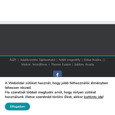
ÁSZF
|
Adatkezelési Tájékoztató
|
NAIH engedély
|
Etikai Kódex
||
Motor:
WordPress
+
Theme Fusion
| Sablon:
Avada
Facebook
A Weboldal sütiket használ, hogy jobb felhasználói élményben
lehessen részed.
Ha szeretnél többet megtudni arról, hogy milyen sütiket
használunk illetve szeretnéd törölni őket, akkor
kattints ide
!
Elfogadom