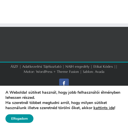
ÁSZF
|
Adatkezelési Tájékoztató
|
NAIH engedély
|
Etikai Kódex
||
Motor:
WordPress
+
Theme Fusion
| Sablon:
Avada
Facebook
A Weboldal sütiket használ, hogy jobb felhasználói élményben
lehessen részed.
Ha szeretnél többet megtudni arról, hogy milyen sütiket
használunk illetve szeretnéd törölni őket, akkor
kattints ide
!
Elfogadom