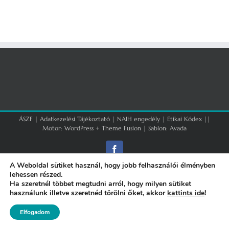
ÁSZF
|
Adatkezelési Tájékoztató
|
NAIH engedély
|
Etikai Kódex
||
Motor:
WordPress
+
Theme Fusion
| Sablon:
Avada
Facebook
A Weboldal sütiket használ, hogy jobb felhasználói élményben
lehessen részed.
Ha szeretnél többet megtudni arról, hogy milyen sütiket
használunk illetve szeretnéd törölni őket, akkor
kattints ide
!
Elfogadom