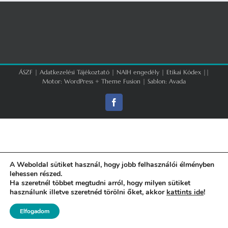
ÁSZF
|
Adatkezelési Tájékoztató
|
NAIH engedély
|
Etikai Kódex
||
Motor:
WordPress
+
Theme Fusion
| Sablon:
Avada
Facebook
A Weboldal sütiket használ, hogy jobb felhasználói élményben
lehessen részed.
Ha szeretnél többet megtudni arról, hogy milyen sütiket
használunk illetve szeretnéd törölni őket, akkor
kattints ide
!
Elfogadom