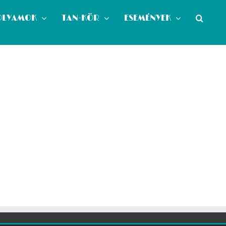
OLYAMOK
TAN-KÖR
ESEMÉNYEK