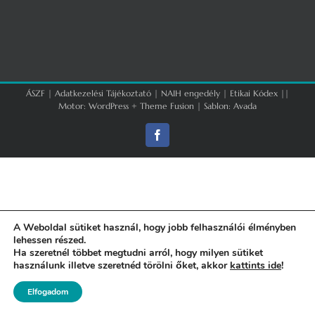
ÁSZF
|
Adatkezelési Tájékoztató
|
NAIH engedély
|
Etikai Kódex
||
Motor:
WordPress
+
Theme Fusion
| Sablon:
Avada
Facebook
A Weboldal sütiket használ, hogy jobb felhasználói élményben
lehessen részed.
Ha szeretnél többet megtudni arról, hogy milyen sütiket
használunk illetve szeretnéd törölni őket, akkor
kattints ide
!
Elfogadom