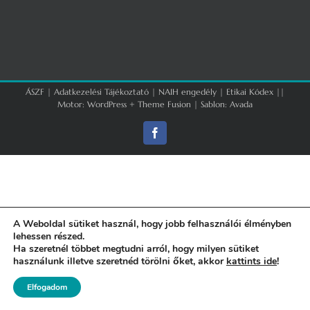
ÁSZF
|
Adatkezelési Tájékoztató
|
NAIH engedély
|
Etikai Kódex
||
Motor:
WordPress
+
Theme Fusion
| Sablon:
Avada
Facebook
A Weboldal sütiket használ, hogy jobb felhasználói élményben
lehessen részed.
Ha szeretnél többet megtudni arról, hogy milyen sütiket
használunk illetve szeretnéd törölni őket, akkor
kattints ide
!
Elfogadom