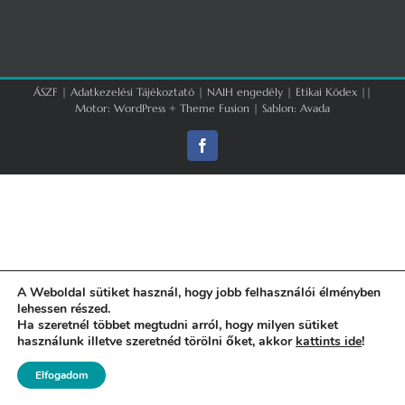
ÁSZF
|
Adatkezelési Tájékoztató
|
NAIH engedély
|
Etikai Kódex
||
Motor:
WordPress
+
Theme Fusion
| Sablon:
Avada
Facebook
A Weboldal sütiket használ, hogy jobb felhasználói élményben
lehessen részed.
Ha szeretnél többet megtudni arról, hogy milyen sütiket
használunk illetve szeretnéd törölni őket, akkor
kattints ide
!
Elfogadom