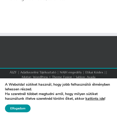
ÁSZF
|
Adatkezelési Tájékoztató
|
NAIH engedély
|
Etikai Kódex
||
Motor:
WordPress
+
Theme Fusion
| Sablon:
Avada
A Weboldal sütiket használ, hogy jobb felhasználói élményben
lehessen részed.
Facebook
Ha szeretnél többet megtudni arról, hogy milyen sütiket
használunk illetve szeretnéd törölni őket, akkor
kattints ide
!
Elfogadom