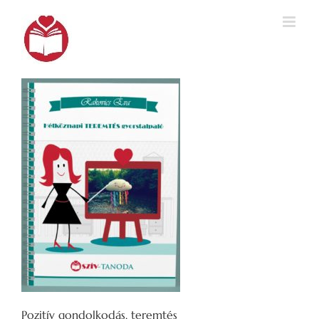
Kihagyás
Pozitív gondolkodás, teremtés