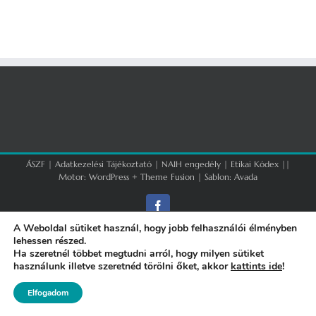
ÁSZF
|
Adatkezelési Tájékoztató
|
NAIH engedély
|
Etikai Kódex
||
Motor:
WordPress
+
Theme Fusion
| Sablon:
Avada
Facebook
A Weboldal sütiket használ, hogy jobb felhasználói élményben
lehessen részed.
Ha szeretnél többet megtudni arról, hogy milyen sütiket
használunk illetve szeretnéd törölni őket, akkor
kattints ide
!
Elfogadom