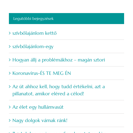
Legutóbbi bejegyzések
szívbőlajánlom kettő
szívbőlajánlom-egy
Hogyan állj a problémákhoz – magán sztori
Koronavírus-ÉS TE MEG ÉN
Az út ahhoz kell, hogy tudd értékelni, azt a
pillanatot, amikor eléred a célod!
Az élet egy hullámvasút
Nagy dolgok várnak ránk!