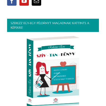
SZEREZZ EGY-EGY PÉLDÁNYT MAGADNAK! KATTINTS A
KÉPEKRE!