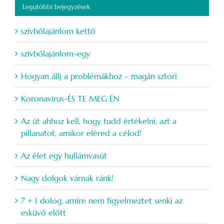
Legutóbbi bejegyzések
szívbőlajánlom kettő
szívbőlajánlom-egy
Hogyan állj a problémákhoz – magán sztori
Koronavírus-ÉS TE MEG ÉN
Az út ahhoz kell, hogy tudd értékelni, azt a
pillanatot, amikor eléred a célod!
Az élet egy hullámvasút
Nagy dolgok várnak ránk!
7 + 1 dolog, amire nem figyelmeztet senki az
esküvő előtt