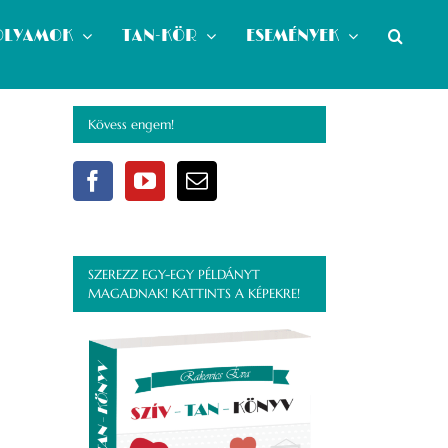
OLYAMOK
TAN-KÖR
ESEMÉNYEK
Kövess engem!
SZEREZZ EGY-EGY PÉLDÁNYT
MAGADNAK! KATTINTS A KÉPEKRE!
l: