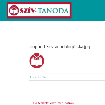
Kihagyás
cropped-Szivtanodalogócska.jpg
0 hozzászólás
Ha tetszett, oszd meg bátran!