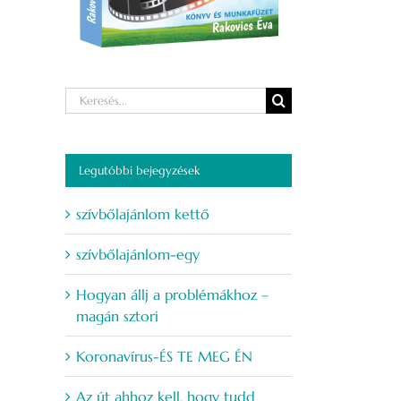
Keresés...
Legutóbbi bejegyzések
szívbőlajánlom kettő
szívbőlajánlom-egy
Hogyan állj a problémákhoz –
magán sztori
Koronavírus-ÉS TE MEG ÉN
Az út ahhoz kell, hogy tudd