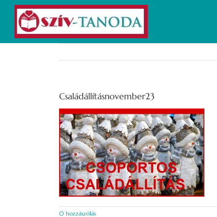
Kihagyás
Családállításnovember23
0 hozzászólás