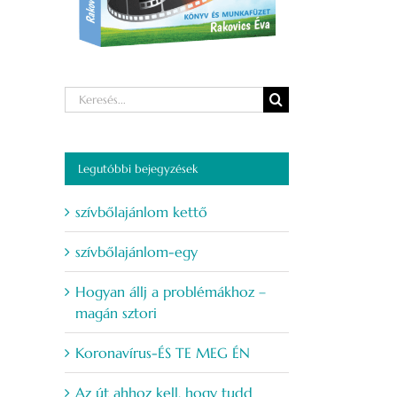
Keresés...
Legutóbbi bejegyzések
szívbőlajánlom kettő
szívbőlajánlom-egy
Hogyan állj a problémákhoz –
magán sztori
Koronavírus-ÉS TE MEG ÉN
Az út ahhoz kell, hogy tudd