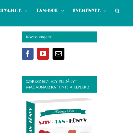
OLYAMOK
TAN-KÖR
ESEMÉNYEK
Kövess engem!
SZEREZZ EGY-EGY PÉLDÁNYT
MAGADNAK! KATTINTS A KÉPEKRE!