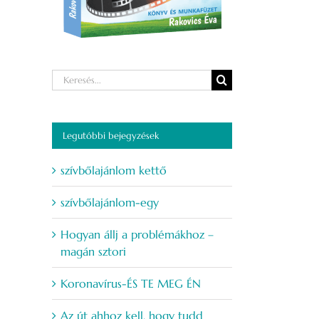
Keresés...
Legutóbbi bejegyzések
szívbőlajánlom kettő
szívbőlajánlom-egy
Hogyan állj a problémákhoz –
magán sztori
Koronavírus-ÉS TE MEG ÉN
Az út ahhoz kell, hogy tudd