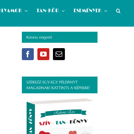
OLYAMOK
TAN-KÖR
ESEMÉNYEK
Kövess engem!
SZEREZZ EGY-EGY PÉLDÁNYT
MAGADNAK! KATTINTS A KÉPEKRE!