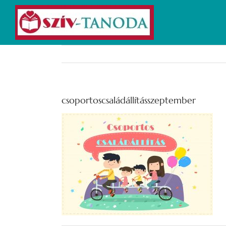
Kihagyás
csoportoscsaládállításszeptember