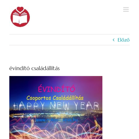
Kihagyás
Előző
évindító családállítás