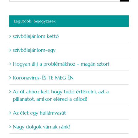
Legutóbbi bejegyzések
szívbőlajánlom kettő
szívbőlajánlom-egy
Hogyan állj a problémákhoz – magán sztori
Koronavírus-ÉS TE MEG ÉN
Az út ahhoz kell, hogy tudd értékelni, azt a
pillanatot, amikor eléred a célod!
Az élet egy hullámvasút
Nagy dolgok várnak ránk!