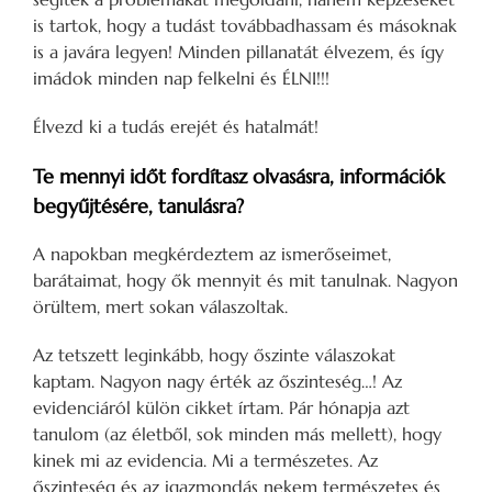
is tartok, hogy a tudást továbbadhassam és másoknak
is a javára legyen! Minden pillanatát élvezem, és így
imádok minden nap felkelni és ÉLNI!!!
Élvezd ki a tudás erejét és hatalmát!
Te mennyi időt fordítasz olvasásra, információk
begyűjtésére, tanulásra?
A napokban megkérdeztem az ismerőseimet,
barátaimat, hogy ők mennyit és mit tanulnak. Nagyon
örültem, mert sokan válaszoltak.
Az tetszett leginkább, hogy őszinte válaszokat
kaptam. Nagyon nagy érték az őszinteség…! Az
evidenciáról külön cikket írtam. Pár hónapja azt
tanulom (az életből, sok minden más mellett), hogy
kinek mi az evidencia. Mi a természetes. Az
őszinteség és az igazmondás nekem természetes és