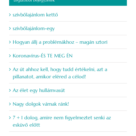
Legutóbbi bejegyzések
szívbőlajánlom kettő
szívbőlajánlom-egy
Hogyan állj a problémákhoz – magán sztori
Koronavírus-ÉS TE MEG ÉN
Az út ahhoz kell, hogy tudd értékelni, azt a
pillanatot, amikor eléred a célod!
Az élet egy hullámvasút
Nagy dolgok várnak ránk!
7 + 1 dolog, amire nem figyelmeztet senki az
esküvő előtt