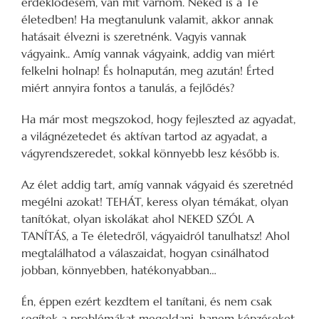
érdeklődésem, van mit várnom. Neked is a Te
életedben! Ha megtanulunk valamit, akkor annak
hatásait élvezni is szeretnénk. Vagyis vannak
vágyaink.. Amíg vannak vágyaink, addig van miért
felkelni holnap! És holnapután, meg azután! Érted
miért annyira fontos a tanulás, a fejlődés?
Ha már most megszokod, hogy fejleszted az agyadat,
a világnézetedet és aktívan tartod az agyadat, a
vágyrendszeredet, sokkal könnyebb lesz később is.
Az élet addig tart, amíg vannak vágyaid és szeretnéd
megélni azokat! TEHÁT, keress olyan témákat, olyan
tanítókat, olyan iskolákat ahol NEKED SZÓL A
TANÍTÁS, a Te életedről, vágyaidról tanulhatsz! Ahol
megtalálhatod a válaszaidat, hogyan csinálhatod
jobban, könnyebben, hatékonyabban…
Én, éppen ezért kezdtem el tanítani, és nem csak
segítek a problémákat megoldani, hanem képzéseket