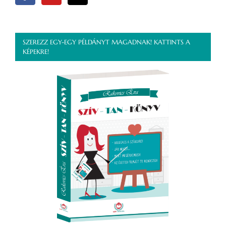
SZEREZZ EGY-EGY PÉLDÁNYT MAGADNAK! KATTINTS A
KÉPEKRE!