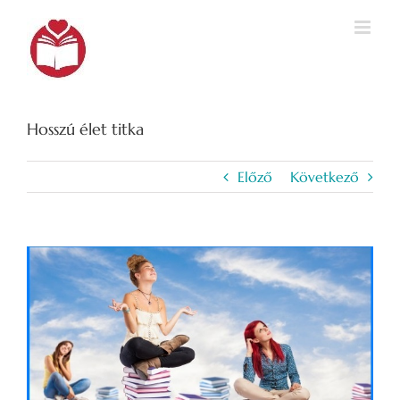
Kihagyás
Hosszú élet titka
Előző
Következő
View
Larger
Image