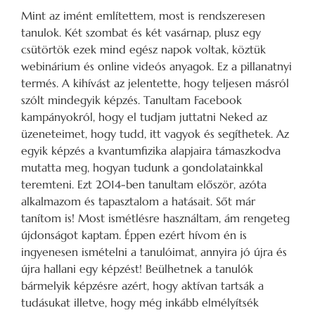
Mint az imént említettem, most is rendszeresen
tanulok. Két szombat és két vasárnap, plusz egy
csütörtök ezek mind egész napok voltak, köztük
webinárium és online videós anyagok. Ez a pillanatnyi
termés. A kihívást az jelentette, hogy teljesen másról
szólt mindegyik képzés. Tanultam Facebook
kampányokról, hogy el tudjam juttatni Neked az
üzeneteimet, hogy tudd, itt vagyok és segíthetek. Az
egyik képzés a kvantumfizika alapjaira támaszkodva
mutatta meg, hogyan tudunk a gondolatainkkal
teremteni. Ezt 2014-ben tanultam először, azóta
alkalmazom és tapasztalom a hatásait. Sőt már
tanítom is! Most ismétlésre használtam, ám rengeteg
újdonságot kaptam. Éppen ezért hívom én is
ingyenesen ismételni a tanulóimat, annyira jó újra és
újra hallani egy képzést! Beülhetnek a tanulók
bármelyik képzésre azért, hogy aktívan tartsák a
tudásukat illetve, hogy még inkább elmélyítsék