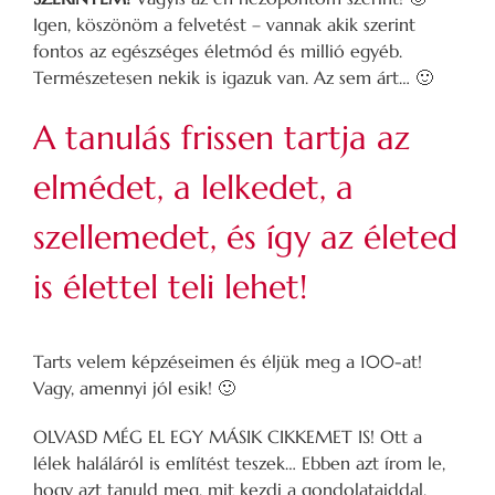
Igen, köszönöm a felvetést – vannak akik szerint
fontos az egészséges életmód és millió egyéb.
Természetesen nekik is igazuk van. Az sem árt… 🙂
A tanulás frissen tartja az
elmédet, a lelkedet, a
szellemedet, és így az életed
is élettel teli lehet!
Tarts velem képzéseimen és éljük meg a 100-at!
Vagy, amennyi jól esik! 🙂
OLVASD MÉG EL EGY MÁSIK CIKKEMET IS! Ott a
lélek haláláról is említést teszek… Ebben azt írom le,
hogy azt tanuld meg, mit kezdj a gondolataiddal,