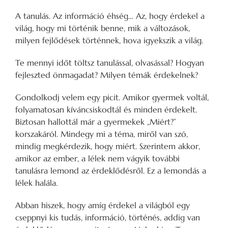
A tanulás. Az információ éhség… Az, hogy érdekel a
világ, hogy mi történik benne, mik a változások,
milyen fejlődések történnek, hova igyekszik a világ.
Te mennyi időt töltsz tanulással, olvasással? Hogyan
fejleszted önmagadat? Milyen témák érdekelnek?
Gondolkodj velem egy picit. Amikor gyermek voltál,
folyamatosan kíváncsiskodtál és minden érdekelt.
Biztosan hallottál már a gyermekek „Miért?”
korszakáról. Mindegy mi a téma, miről van szó,
mindig megkérdezik, hogy miért. Szerintem akkor,
amikor az ember, a lélek nem vágyik további
tanulásra lemond az érdeklődésről. Ez a lemondás a
lélek halála.
Abban hiszek, hogy amíg érdekel a világból egy
cseppnyi kis tudás, információ, történés, addig van