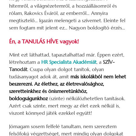
hitemről, a világnézetemről, a hozzáállásomról és
rólam, Rakovics Éváról, az emberről… Annyira
megtisztelő… Igazán melengeti a szívemet. Eleinte fel
sem fogtam mit jelent ez… Nagyon boldogító érzés…
Én, a TANULÁS HÍVE vagyok!
Mint ezt láthattad, tapasztalhattad már. Éppen ezért,
létrehoztam a
HR Specialista Akadémiát
, a
SZÍV-
Tanodát
. Csupa olyan dolgot tanítok, olyan
tudásanyagot adok át, amit
más iskolákból nem lehet
beszerezni. Az élethez, az életrevalósághoz,
szeretteinkhez és önismeretünkhöz,
boldogságunkhoz
(szinte) nélkülözhetetlen tanítások.
Azért csak szinte, mert megy az élet ezek nélkül is,
viszont könnyed játék ezekkel együtt!
Jómagam sosem felfelé tanultam, nem szereztem
felsőfokú végzettséget, mert mindig olyan dolgokat