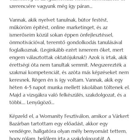
szerencsére vagyunk még így páran…
Vannak, akik nyelvet tanulnak, bútor festést,
műköröm építést, online marketinget, és az
ismerőseim közül sokan éppen önfejlesztéssel,
önmotivációval, teremtő gondolkodás tanulásával
foglalkoznak. (Leginkább ezért ismerem őket, mert
engem választottak oktatójuknak!) Azok is írtak, akik
érettségi óta nem tanultak semmit. Megszerezték a
szakmai kompetenciát, és azóta más képzéseket nem
keresnek. Régen én is így voltam. Vannak, akik egy
héten 4-5 napot munka mellett iskolában töltenek el.
Majd a vizsgákra való felkészülés, szakdolgozat, és a
többi…. Lenyűgöző…
Képzeld el, a Womanity Fesztiválon, amikor a Várkert
Bazárban tartottam egy előadást, akkor egy
vendégre, hallgatóra olyan mély benyomást tettem,
hogy rólam, belőlem írta a szakdolgozatát. A