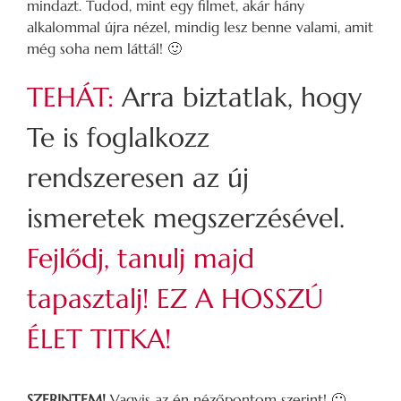
mindazt. Tudod, mint egy filmet, akár hány
alkalommal újra nézel, mindig lesz benne valami, amit
még soha nem láttál! 🙂
TEHÁT:
Arra biztatlak, hogy
Te is foglalkozz
rendszeresen az új
ismeretek megszerzésével.
Fejlődj, tanulj majd
tapasztalj! EZ A HOSSZÚ
ÉLET TITKA!
SZERINTEM!
Vagyis az én nézőpontom szerint! 🙂