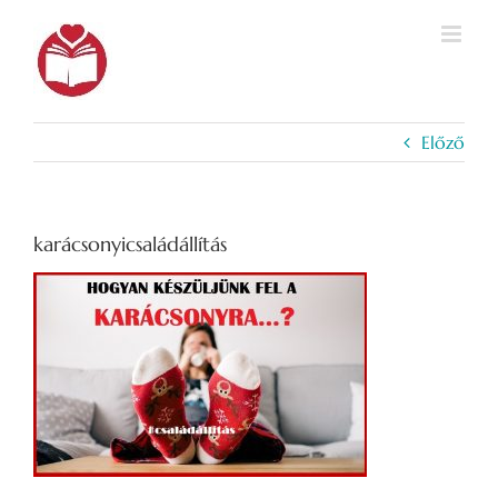
Kihagyás
Előző
karácsonyicsaládállítás