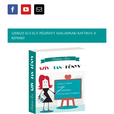
SZEREZZ EGY-EGY PÉLDÁNYT MAGADNAK! KATTINTS A
KÉPEKRE!