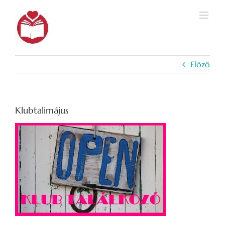
Kihagyás
Előző
Klubtalimájus