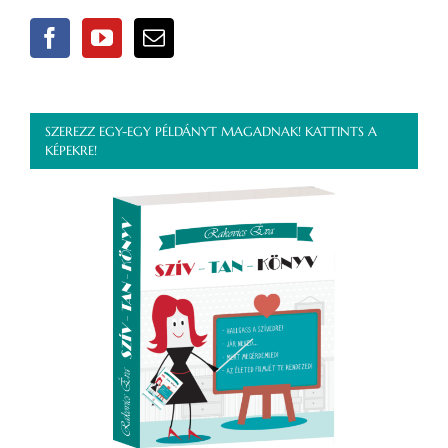
SZEREZZ EGY-EGY PÉLDÁNYT MAGADNAK! KATTINTS A
KÉPEKRE!