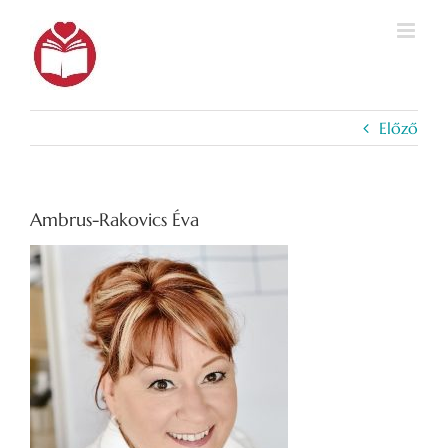
Kihagyás
Előző
Ambrus-Rakovics Éva