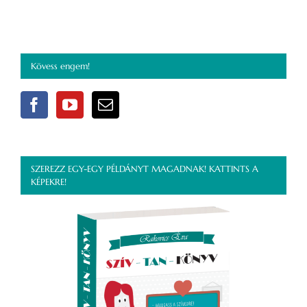
Kövess engem!
SZEREZZ EGY-EGY PÉLDÁNYT MAGADNAK! KATTINTS A
KÉPEKRE!