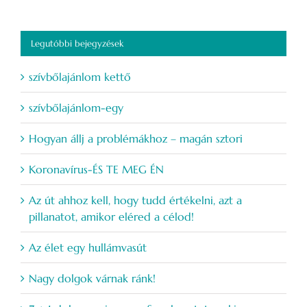
Legutóbbi bejegyzések
szívbőlajánlom kettő
szívbőlajánlom-egy
Hogyan állj a problémákhoz – magán sztori
Koronavírus-ÉS TE MEG ÉN
Az út ahhoz kell, hogy tudd értékelni, azt a
pillanatot, amikor eléred a célod!
Az élet egy hullámvasút
Nagy dolgok várnak ránk!