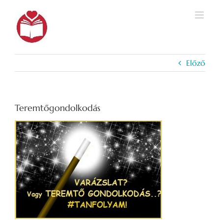
Kihagyás
Előző
Teremtőgondolkodás