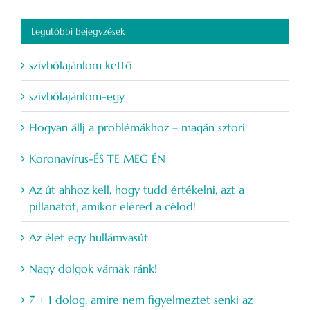
Legutóbbi bejegyzések
szívbőlajánlom kettő
szívbőlajánlom-egy
Hogyan állj a problémákhoz – magán sztori
Koronavírus-ÉS TE MEG ÉN
Az út ahhoz kell, hogy tudd értékelni, azt a
pillanatot, amikor eléred a célod!
Az élet egy hullámvasút
Nagy dolgok várnak ránk!
7 + 1 dolog, amire nem figyelmeztet senki az