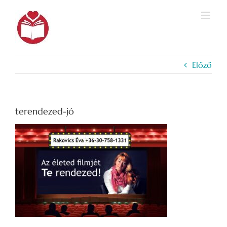
Kihagyás
Előző
terendezed-jó