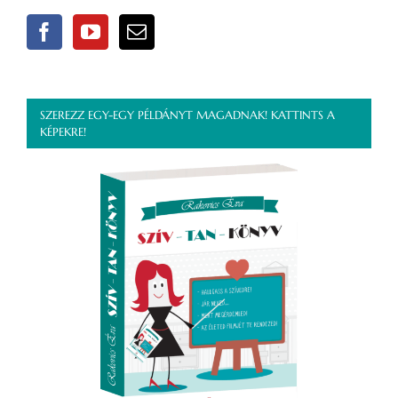
SZEREZZ EGY-EGY PÉLDÁNYT MAGADNAK! KATTINTS A
KÉPEKRE!